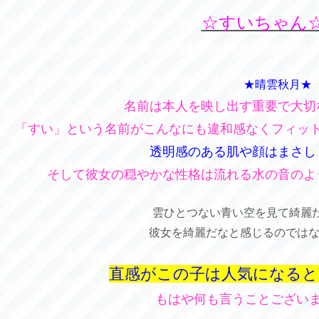
☆すいちゃん☆(
T : 147cm / B : 80cm(B) / W : 
★晴雲秋月★
名前は本人を映し出す重要で大切
「すい」という名前がこんなにも違和感なくフィッ
透明感のある肌や顔はまさし
そして彼女の穏やかな性格は流れる水の音のよ
雲ひとつない青い空を見て綺麗
彼女を綺麗だなと感じるのではない
直感がこの子は人気になると
もはや何も言うことございませ