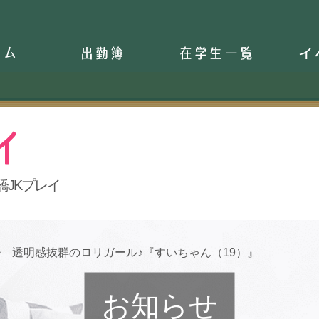
ム
出席簿
在学生一覧
イ
橋JKプレイ
透明感抜群のロリガール♪『すいちゃん（19）』
お知らせ