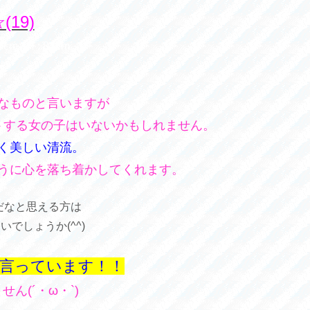
19)
55cm / H : 82cm
なものと言いますが
トする女の子はいないかもしれません。
く美しい清流。
うに心を落ち着かしてくれます。
だなと思える方は
でしょうか(^^)
言っています！！
ん(´・ω・`)