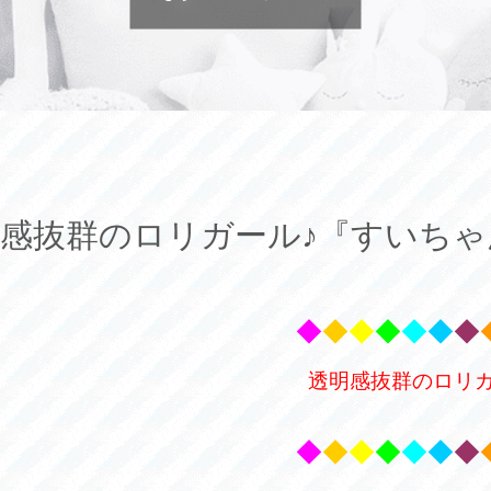
感抜群のロリガール♪『すいちゃ
◆
◆
◆
◆
◆
◆
◆
透明感抜群のロリガ
◆
◆
◆
◆
◆
◆
◆